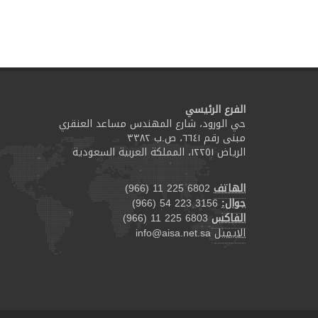
الفرع الرئيسي
حي الورود، شارع المهندس مساعد العنقري
مبنى رقم ٦٦٤١، ص.ب ٣٣٨٢
الرياض ١٢٢٥١، المملكة العربية السعودية
الهاتف
(966) 11 225 6802
جوال:
(966) 54 223 3156
الفاكس
(966) 11 225 6803
الايميل
info@aisa.net.sa