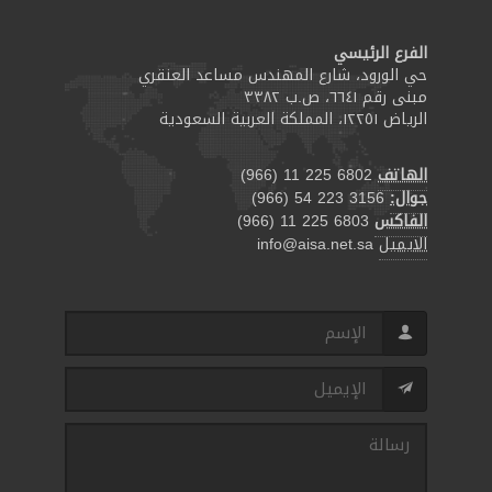
الفرع الرئيسي
حي الورود، شارع المهندس مساعد العنقري
مبنى رقم ٦٦٤١، ص.ب ٣٣٨٢
الرياض ١٢٢٥١، المملكة العربية السعودية
الهاتف
(966) 11 225 6802
جوال:
(966) 54 223 3156
الفاكس
(966) 11 225 6803
الايميل
info@aisa.net.sa