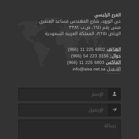
الفرع الرئيسي
حي الورود، شارع المهندس مساعد العنقري
مبنى رقم ٦٦٤١، ص.ب ٣٣٨٢
الرياض ١٢٢٥١، المملكة العربية السعودية
الهاتف
(966) 11 225 6802
جوال:
(966) 54 223 3156
الفاكس
(966) 11 225 6803
الايميل
info@aisa.net.sa