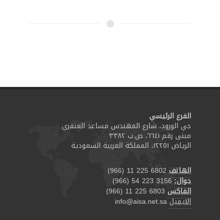
الفرع الرئيسي
حي الورود، شارع المهندس مساعد العنقري
مبنى رقم ٦٦٤١، ص.ب ٣٣٨٢
الرياض ١٢٢٥١، المملكة العربية السعودية
الهاتف
(966) 11 225 6802
جوال:
(966) 54 223 3156
الفاكس
(966) 11 225 6803
الايميل
info@aisa.net.sa